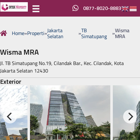
0877-8020-8883
Jakarta
TB
Wisma
Home
»
Properti
»
»
»
Selatan
Simatupang
MRA
Wisma MRA
Jl. TB Simatupang No.19, Cilandak Bar., Kec. Cilandak, Kota
Jakarta Selatan 12430
Exterior