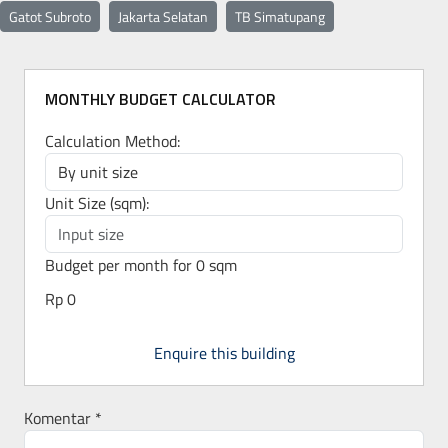
Gatot Subroto
Jakarta Selatan
TB Simatupang
MONTHLY BUDGET CALCULATOR
Calculation Method:
Unit Size (sqm):
Budget per month for
0
sqm
Rp 0
Enquire this building
Komentar
*