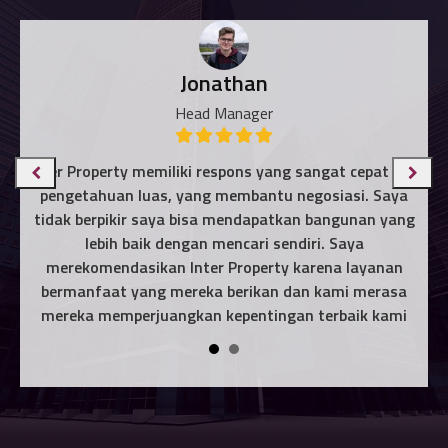
Jonathan
Head Manager
n
Inter Property
memiliki respons yang sangat cepat dan
n
pengetahuan luas, yang membantu negosiasi. Saya
an
tidak berpikir saya bisa mendapatkan bangunan yang
m
i
lebih baik dengan mencari sendiri. Saya
g
merekomendasikan Inter Property karena layanan
ty
bermanfaat yang mereka berikan dan kami merasa
t
mereka memperjuangkan kepentingan terbaik kami