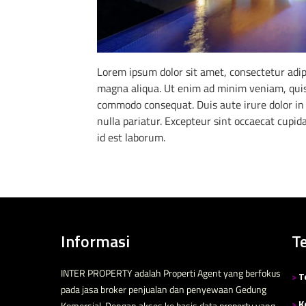
Lorem ipsum dolor sit amet, consectetur adipi
magna aliqua. Ut enim ad minim veniam, quis n
commodo consequat. Duis aute irure dolor in r
nulla pariatur. Excepteur sint occaecat cupida
id est laborum.
Informasi
T
INTER PROPERTY adalah Properti Agent yang berfokus
>
T
pada jasa broker penjualan dan penyewaan Gedung
>
K
Komersial. Dengan akses ke basis data property yang