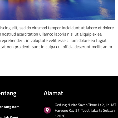
scing elit, sed do eiusmod tempor incididunt ut labore et dolore
ostrud exercitation ullamco laboris nisi ut aliquip ex ea
eprehenderit in voluptate velit esse cillum dolore eu fugiat
tat non proident, sunt in culpa qui officia deserunt mollit anim
entang
Alamat
Gedung Nucira Sayap Timur Lt.2, Jln. MT.
entang Kami
Haryono Kav.27, Tebet, Jakarta Selatan
12820
ontak Kami