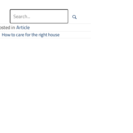
osted in
Article
Posts navigation
 How to care for the right house